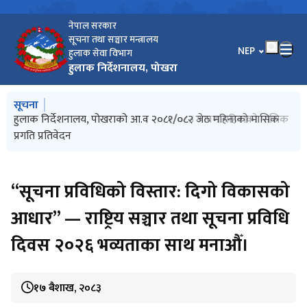
नेपाल सरकार
सूचना तथा सञ्चार मन्त्रालय
भाषा चयन गर्नुहोस
NEP
हुलाक सेवा विभाग
हुलाक निर्देशनालय, पोखरा
मुख्य नेभिगेसनमा जानुहोस्
सूचना
हुलाक निर्देशनालय, पोखराको आ.व २०८१/०८२ जेठ महिनाको मासिक
हुलाक निर्देशनालय, पोखराको आ.व २०८२/०८३ श्रावण महिनाको मासिक
प्रगति प्रतिवेदन
प्रगति प्रतिवेदन
“सूचना प्रविधिको विस्तार: दिगो विकासको
आधार” — राष्ट्रिय सञ्चार तथा सूचना प्रविधि
दिवस २०२६ भव्यताका साथ मनाऔँ।
१७ बैशाख, २०८३